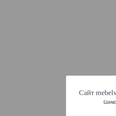
Сайт mebel
Создат