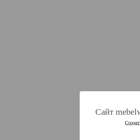
Сайт mebel
Создат