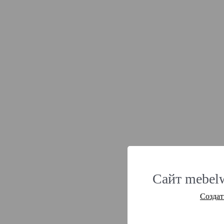
Сайт mebel
Создат