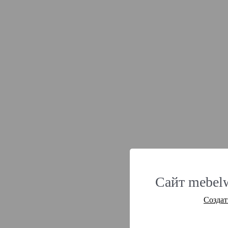
Сайт mebel
Создат