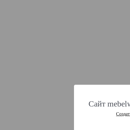
Сайт mebel
Создат